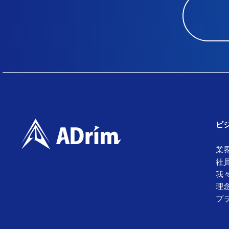
ビ
業
社
我
理
プ