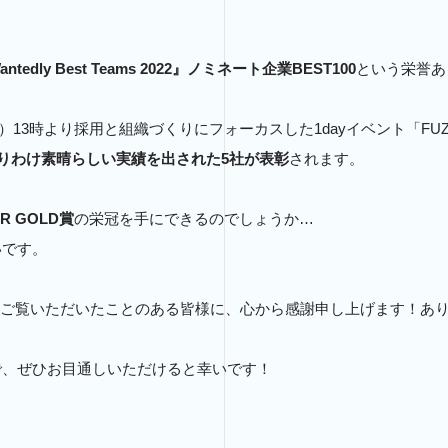
antedly Best Teams 2022』ノミネート企業BEST100
という栄誉あ
水）13時より採用と組織づくりにフォーカスした1dayイベント「FU
りわけ素晴らしい実績を出された5社が表彰
されます。
AR GOLD賞
の栄冠を手にできるのでしょうか…
いです。
ージをご覧いただいたことのある皆様に、心から感謝申し上げます！あ
で、ぜひお目通しいただけると幸いです！