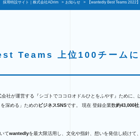
採用特設サイト｜株式会社ADrim
>
お知らせ
>
【wantedly Best Teams
 Best Teams 上位100チー
式会社が運営する『シゴトでココロオドルひとをふやす』ために、
りを深める」ための
ビジネスSNS
です。 現在 登録企業数
約43,000社
おいて
wantedly
を最大限活用し、文化や指針、想いを発信し続けて