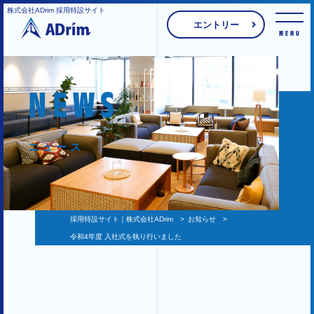
株式会社ADrim 採用特設サイト
エントリー
MENU
NEWS
ニュース
採用特設サイト｜株式会社ADrim
>
お知らせ
>
令和4年度 入社式を執り行いました