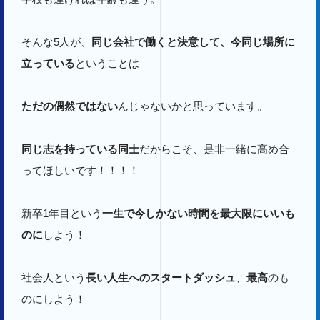
そんな5人が、
同じ会社で働くと決意して、今同じ場所に
立っている
ということは
ただの偶然ではない
んじゃないかと思っています。
同じ志を持っている同士
だからこそ、是非一緒に高め合
ってほしいです！！！！
新卒1年目という
一生で今しかない時間を最大限にいいも
のに
しよう！
社会人という
長い人生へのスタートダッシュ
、
最高
のも
のにしよう！