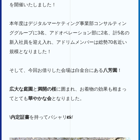
を開催いたしました！
本年度はデジタルマーケティング事業部コンサルティン
ググループに3名、アドオペレーション部に2名、計5名の
新入社員を迎え入れ、アドリムメンバーは総勢70名近い
規模となりました！
そして、今回お借りした会場は白金台にある
八芳園
！
広大な庭園
と
満開の桜
に囲まれ、お着物の効果も相まっ
てとても
華やかな会
となりました。
\
内定証書
を持ってパシャリ📸/