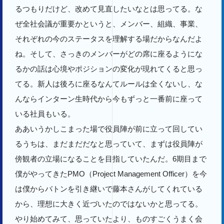
るつもりだけど、改めて見直したいなとは思ってる。な
ぜ全社会議が重要かというと、メンバー、組織、事業、
それぞれの今のステータスを理解する場だからなんだよ
ね。そして、さっきのメンバーがどの席に座るようにな
るかの話は心境やポジションの変化が現れてくると思っ
てる。新人は後ろに座るなんてルールは全くないし、な
んならインターン生時代から今もずっと一番前に座って
いる社員もいる。
ああいうかしこまった場で役員陣が前に立って回してい
るうちは、まだまだだなと思っていて、まずは役員陣が
傍観者の立場になることを目指していたんだ。6期目まで
僕がやってきたPMO（Project Management Officer）を今
は僕からバトンを引き継いで藤本さんがしてくれている
から、理想に大きく近づいたのではないかと思ってる。
やり始めてみて、思っていたより、ものすごくうまく会