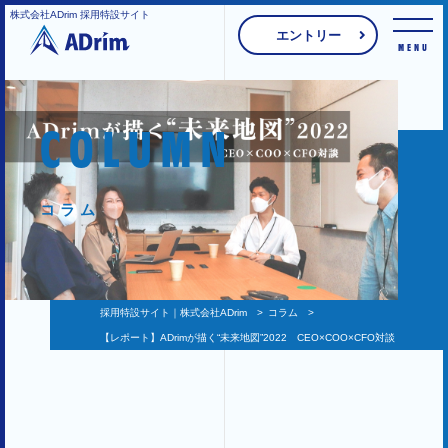
株式会社ADrim 採用特設サイト
エントリー
MENU
COLUMN
コラム
採用特設サイト｜株式会社ADrim
>
コラム
>
【レポート】ADrimが描く“未来地図”2022 CEO×COO×CFO対談